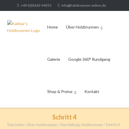
Direkt
+49-(0)8363-94355
info@holzbrunnen-online.de
zum
Inhalt
Home
Über Holzbrunnen
Galerie
Google 360° Rundgang
Shop & Preise
Kontakt
Schritt 4
Startseite
/
Über Holzbrunnen
/
Herstellung: Holzbrunnen
/
Schritt 4