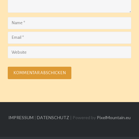
IMPRESSUM
|
DATENSCHUTZ
| Powered by
PixelMountain.eu