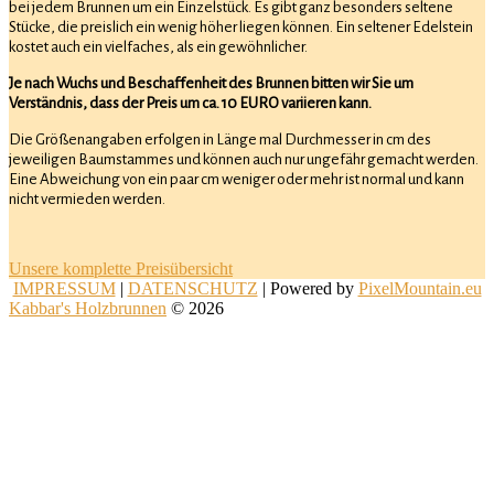
bei jedem Brunnen um ein Einzelstück. Es gibt ganz besonders seltene
Stücke, die preislich ein wenig höher liegen können. Ein seltener Edelstein
kostet auch ein vielfaches, als ein gewöhnlicher.
Je nach Wuchs und Beschaffenheit des Brunnen bitten wir Sie um
Verständnis, dass der Preis um ca. 10 EURO variieren kann.
Die Größenangaben erfolgen in Länge mal Durchmesser in cm des
jeweiligen Baumstammes und können auch nur ungefähr gemacht werden.
Eine Abweichung von ein paar cm weniger oder mehr ist normal und kann
nicht vermieden werden.
Unsere komplette Preisübersicht
IMPRESSUM
|
DATENSCHUTZ
| Powered by
PixelMountain.eu
Kabbar's Holzbrunnen
© 2026