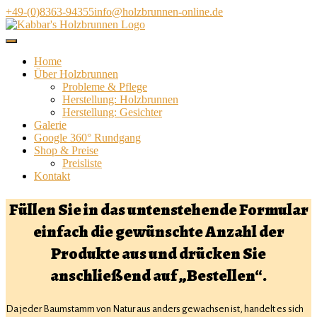
Direkt
+49-(0)8363-94355
info@holzbrunnen-online.de
zum
Inhalt
Home
Über Holzbrunnen
Probleme & Pflege
Herstellung: Holzbrunnen
Herstellung: Gesichter
Galerie
Google 360° Rundgang
Shop & Preise
Preisliste
Kontakt
Füllen Sie in das untenstehende Formular
einfach die gewünschte Anzahl der
Produkte aus und drücken Sie
anschließend auf „Bestellen“.
Da jeder Baumstamm von Natur aus anders gewachsen ist, handelt es sich