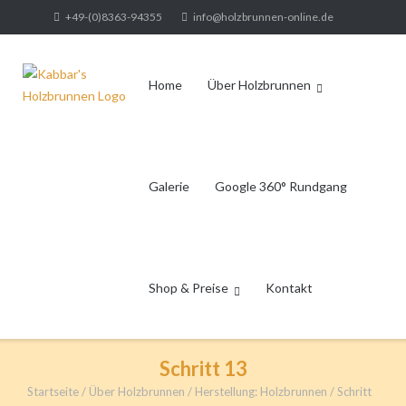
Direkt
+49-(0)8363-94355
info@holzbrunnen-online.de
zum
Inhalt
Home
Über Holzbrunnen
Galerie
Google 360° Rundgang
Shop & Preise
Kontakt
Schritt 13
Startseite
/
Über Holzbrunnen
/
Herstellung: Holzbrunnen
/
Schritt